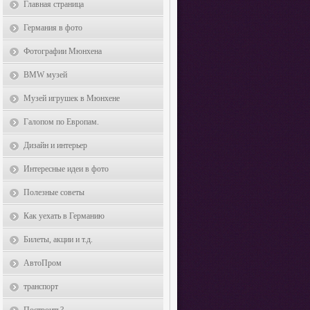
Главная страница
Германия в фото
Фотографии Мюнхена
BMW музей
Музей игрушек в Мюнхене
Галопом по Европам.
Дизайн и интерьер
Интересные идеи в фото
Полезные советы
Как уехать в Германию
Билеты, акции и т.д.
АвтоПром
транспорт