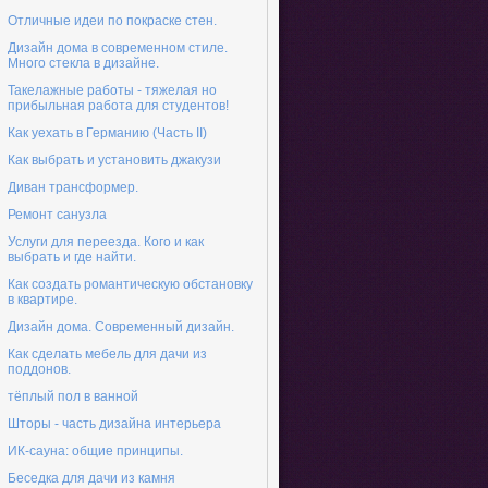
Отличные идеи по покраске стен.
Дизайн дома в современном стиле.
Много стекла в дизайне.
Такелажные работы - тяжелая но
прибыльная работа для студентов!
Как уехать в Германию (Часть II)
Как выбрать и установить джакузи
Диван трансформер.
Ремонт санузла
Услуги для переезда. Кого и как
выбрать и где найти.
Как создать романтическую обстановку
в квартире.
Дизайн дома. Современный дизайн.
Как сделать мебель для дачи из
поддонов.
тёплый пол в ванной
Шторы - часть дизайна интерьера
ИК-сауна: общие принципы.
Беседка для дачи из камня