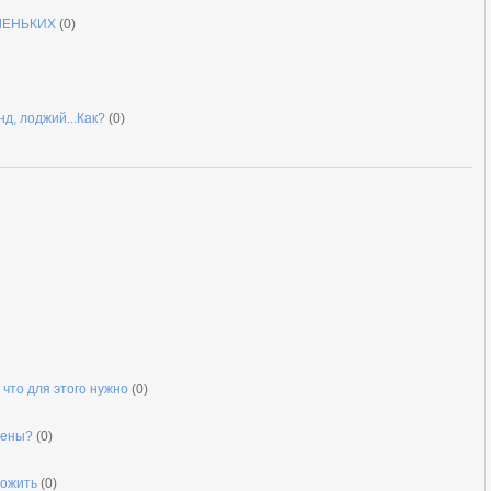
ЛЕНЬКИХ
(0)
д, лоджий...Как?
(0)
 что для этого нужно
(0)
тены?
(0)
ложить
(0)