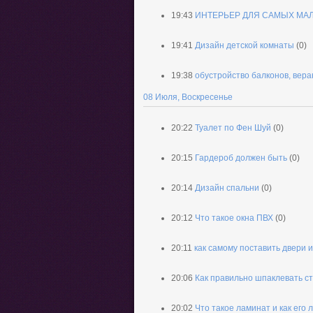
19:43
ИНТЕРЬЕР ДЛЯ САМЫХ МА
19:41
Дизайн детской комнаты
(0)
19:38
обустройство балконов, веран
08 Июля, Воскресенье
20:22
Туалет по Фен Шуй
(0)
20:15
Гардероб должен быть
(0)
20:14
Дизайн спальни
(0)
20:12
Что такое окна ПВХ
(0)
20:11
как самому поставить двери и
20:06
Как правильно шпаклевать с
20:02
Что такое ламинат и как его 