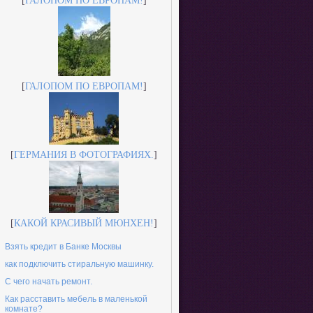
[
ГАЛОПOМ ПО ЕВРОПАМ!
]
[
ГАЛОПOМ ПО ЕВРОПАМ!
]
[
ГЕРМАНИЯ В ФОТОГРАФИЯХ.
]
[
КАКОЙ КРАСИВЫЙ МЮНХЕН!
]
Взять кредит в Банке Москвы
как подключить стиральную машинку.
С чего начать ремонт.
Как расставить мебель в маленькой
комнате?