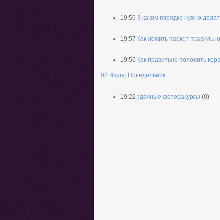
19:59
В каком порядке нужно дела
19:57
Как ложить паркет правильно
19:56
Как правильно положить кер
02 Июля, Понедельник
19:22
удачные фоторакурсы
(0)