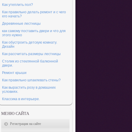
Как утеплить пол?
Как правильно делать ремонт и с чего
его начать?
Деревянные лестницы
как самому поставить двери и что для
этого нужно
Как обустроить детскую комнату.
Дизайн
Как рассчитать размеры лестницы
Столик из стеклянной балконной
двери.
Ремонт крыши
Как правильно шпаклевать стены?
Как вырастить розу в домашних
условиях.
Классика в интерьере.
МЕНЮ САЙТА
Регистрация на сайте