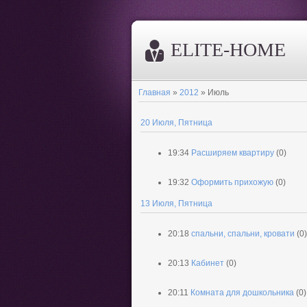
ELITE-HOME
Главная
»
2012
»
Июль
20 Июля, Пятница
19:34
Расширяем квартиру
(0)
19:32
Оформить прихожую
(0)
13 Июля, Пятница
20:18
спальни, спальни, кровати
(0)
20:13
Кабинет
(0)
20:11
Комната для дошкольника
(0)