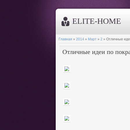
ELITE-HOME
Главная
»
2014
»
Март
»
2
» Отличные идеи
Отличные идеи по покра