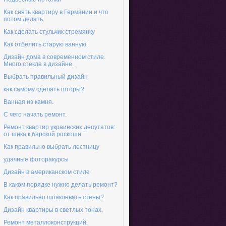
Как снять квартиру в Германии и что
потом делать.
Как сделать стульчик стремянку
Как отбелить старую ванную
Дизайн дома в современном стиле.
Много стекла в дизайне.
Выбрать правильный дизайн
как самому сделать шторы?
Ванная из камня.
С чего начать ремонт.
Ремонт квартир украинских депутатов:
от шика к барской роскоши
Как правильно выбрать лестницу
удачные фоторакурсы
Дизайн в американском стиле
В каком порядке нужно делать ремонт?
Как правильно шпаклевать стены?
Дизайн квартиры в светлых тонах.
Ремонт металлоконструкций.