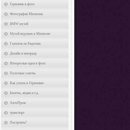
Германия в фото
Фотографии Мюнхена
BMW музей
Музей игрушек в Мюнхене
Галопом по Европам.
Дизайн и интерьер
Интересные идеи в фото
Полезные советы
Как уехать в Германию
Билеты, акции и т.д.
АвтоПром
транспорт
Построить?