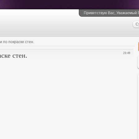
Приветствую Вас
, Уважаемый Г
С
 по покраске стен.
ске стен.
23:49