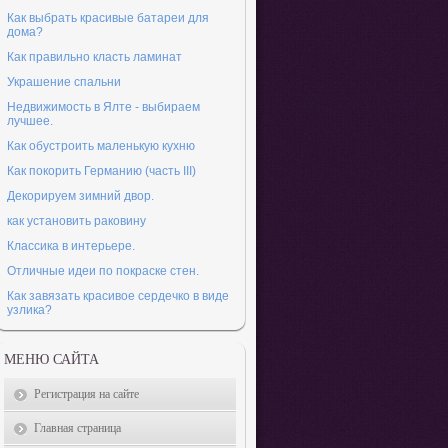
Как выбрать красивые батареи для
дома?
Как правильно класть ламинат
Украшение спальни
Недвижимость в Ялте - выбираем
лучшее.
Как обустроить маленькую кухню
Как покорить Германию (часть ІІІ)
Декорируем зимний двор.
как установить раковину
Классика в интерьере.
Отличные идеи по покраске стен.
Как завязать красивое сердечко в виде
узлика?
МЕНЮ САЙТА
Регистрация на сайте
Главная страница